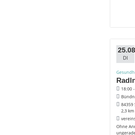
25.08
DI
Gesundhe
Radl
18:00 
Bündni
84359 
2,3 km
verein
Ohne Anm
ungerade