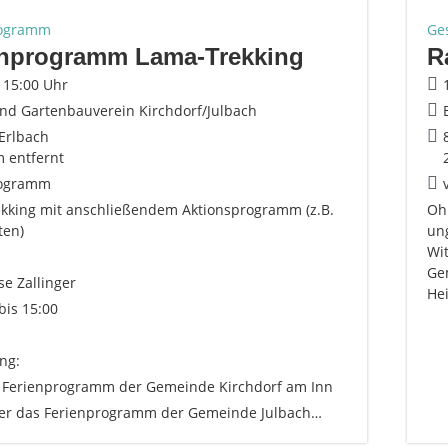
rogramm
Ge
enprogramm Lama-Trekking
R
- 15:00 Uhr
nd Gartenbauverein Kirchdorf/Julbach
Erlbach
m entfernt
rogramm
kking mit anschließendem Aktionsprogramm (z.B.
Oh
ten)
un
Wi
Gem
e Zallinger
Hei
bis 15:00
ng:
 Ferienprogramm der Gemeinde Kirchdorf am Inn
er das Ferienprogramm der Gemeinde Julbach…