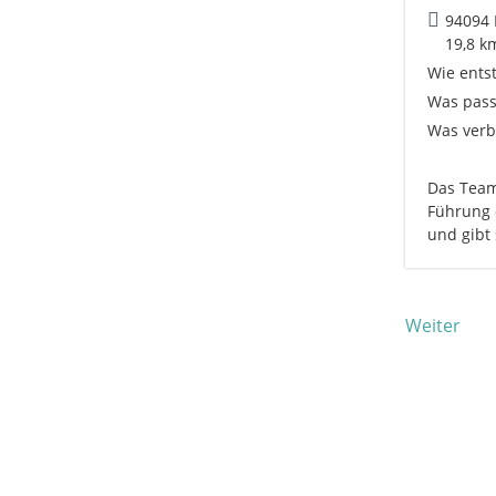
94094 
19,8 k
Wie ents
Was pass
Was verbi
Das Team
Führung 
und gibt
Weiter