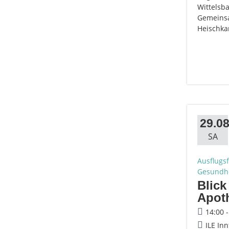
Wittelsb
Gemeinsam
Heischka
29.08
SA
Ausflugs
Gesundhe
Blick
Apoth
14:00 
ILE Inn