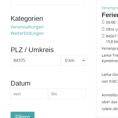
Ferienp
Feri
Kategorien
09:00 
Veranstaltungen
Obst u
Weiterbildungen
84567 
15,8 k
PLZ / Umkreis
Ferienp
Lama-Tre
Kamelrei
Lama-Oas
von 9:00 
Datum
Anmeldu
über das
sowie üb