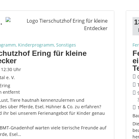
.
1
ogramm, Kinderprogramm, Sonstiges
Fe
chutzhof Ering für kleine
F
ecker
e
T
- 12:30 Uhr
tal e. V.
Ering
m entfernt
 Lust, Tiere hautnah kennenzulernen und
es über Pferde, Esel, Hühner & Co. zu erfahren?
d ihr bei unserem Ferienangebot für Kinder genau
Ba
Di
BMT-Gnadenhof warten viele tierische Freunde auf
be
rde, Esel…
he