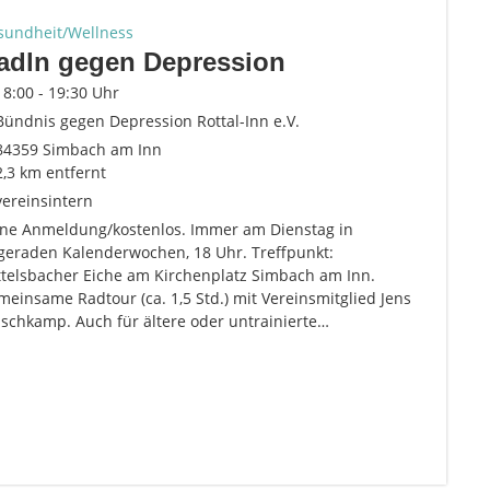
sundheit/Wellness
adln gegen Depression
18:00 - 19:30 Uhr
Bündnis gegen Depression Rottal-Inn e.V.
84359 Simbach am Inn
2,3 km entfernt
vereinsintern
ne Anmeldung/kostenlos. Immer am Dienstag in
geraden Kalenderwochen, 18 Uhr. Treffpunkt:
ttelsbacher Eiche am Kirchenplatz Simbach am Inn.
einsame Radtour (ca. 1,5 Std.) mit Vereinsmitglied Jens
schkamp. Auch für ältere oder untrainierte…