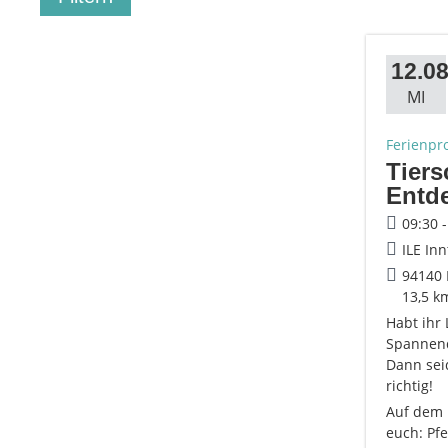
12.08
MI
Ferienpr
Tiers
Entd
09:30 
ILE Inn
94140 
13,5 k
Habt ihr
Spannend
Dann sei
richtig!
Auf dem 
euch: Pfe