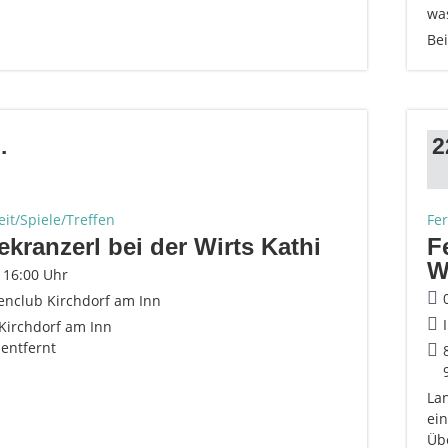
wa
Bei
.
2
eit/Spiele/Treffen
Fe
ekranzerl bei der Wirts Kathi
F
W
- 16:00 Uhr
enclub Kirchdorf am Inn
Kirchdorf am Inn
 entfernt
Lan
ei
Üb