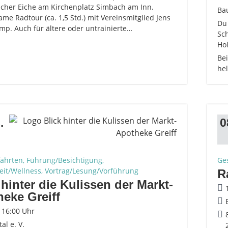
acher Eiche am Kirchenplatz Simbach am Inn.
Bau
e Radtour (ca. 1,5 Std.) mit Vereinsmitglied Jens
Du 
mp. Auch für ältere oder untrainierte…
Sch
Hol
Be
hel
.
0
fahrten, Führung/Besichtigung,
Ge
it/Wellness, Vortrag/Lesung/Vorführung
R
 hinter die Kulissen der Markt-
eke Greiff
- 16:00 Uhr
tal e. V.