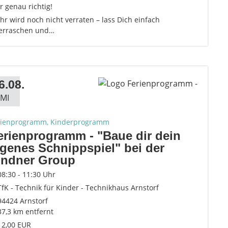
r genau richtig!
r wird noch nicht verraten – lass Dich einfach
erraschen und…
6.08.
MI
rienprogramm, Kinderprogramm
erienprogramm - "Baue dir dein
igenes Schnippspiel" bei der
indner Group
08:30 - 11:30 Uhr
TfK - Technik für Kinder - Technikhaus Arnstorf
94424 Arnstorf
37,3 km entfernt
12,00 EUR