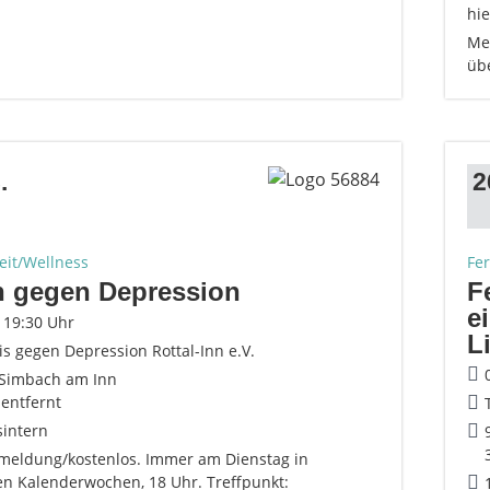
hie
Meh
üb
.
2
it/Wellness
Fe
n gegen Depression
F
e
- 19:30 Uhr
L
s gegen Depression Rottal-Inn e.V.
Simbach am Inn
 entfernt
sintern
eldung/kostenlos. Immer am Dienstag in
n Kalenderwochen, 18 Uhr. Treffpunkt: