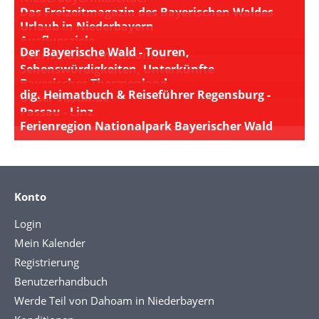
Das Freizeitmagazin des Bayerischen Waldes
Urlaub in Niederbayern
Ausflugsziele
Der Bayerische Wald - Touren,
Tourismus & Unterkünfte
Sehenswürdigkeiten, Unterkünfte
Bayerisches Thermenland
dig. Heimatbuch & Reiseführer Regensburg -
Unser Vilstal.de
Passau - Linz
Ferienregion Nationalpark Bayerischer Wald
Konto
Login
Mein Kalender
Registrierung
Benutzerhandbuch
Werde Teil von Dahoam in Niederbayern