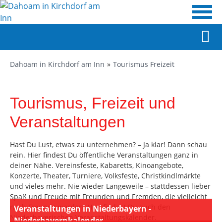
Dahoam in Kirchdorf am Inn
Tourismus Freizeit
Tourismus, Freizeit und
Veranstaltungen
Hast Du Lust, etwas zu unternehmen? – Ja klar! Dann schau
rein. Hier findest Du öffentliche Veranstaltungen ganz in
deiner Nähe. Vereinsfeste, Kabaretts, Kinoangebote,
Konzerte, Theater, Turniere, Volksfeste, Christkindlmärkte
und vieles mehr. Nie wieder Langeweile – stattdessen lieber
Spaß und Freude mit Freunden und Fremden, die vielleicht
noch Freunde werden. Hier findest Du auch den
Veranstaltungen in Niederbayern -
Niederbayerischen Veranstaltungskalender.
Niederbayernkalender