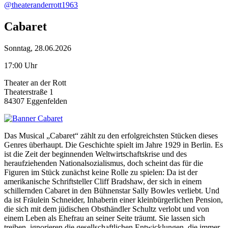
@theateranderrott1963
Cabaret
Sonntag, 28.06.2026
17:00 Uhr
Theater an der Rott
Theaterstraße 1
84307 Eggenfelden
Das Musical „Cabaret“ zählt zu den erfolgreichsten Stücken dieses
Genres überhaupt. Die Geschichte spielt im Jahre 1929 in Berlin. Es
ist die Zeit der beginnenden Weltwirtschaftskrise und des
heraufziehenden Nationalsozialismus, doch scheint das für die
Figuren im Stück zunächst keine Rolle zu spielen: Da ist der
amerikanische Schriftsteller Cliff Bradshaw, der sich in einem
schillernden Cabaret in den Bühnenstar Sally Bowles verliebt. Und
da ist Fräulein Schneider, Inhaberin einer kleinbürgerlichen Pension,
die sich mit dem jüdischen Obsthändler Schultz verlobt und von
einem Leben als Ehefrau an seiner Seite träumt. Sie lassen sich
treiben, ignorieren die gesellschaftlichen Entwicklungen, die immer